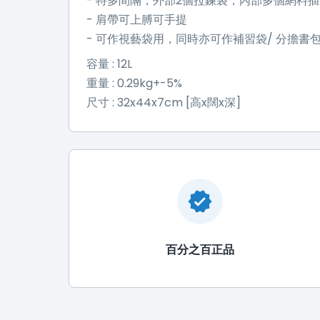
- 特多間隔，外部2個拉鍊袋，內部多個網料
- 肩帶可上膊可手提
- 可作視藝袋用，同時亦可作補習袋/ 分擔書
容量 : 12L
重量 : 0.29kg+-5%
尺寸 : 32x44x7cm [高x闊x深]
百分之百正品