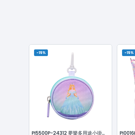
-15%
-15%
PI5500P-24312 夢樂多用途小掛包 - 獨角獸公主-淺紫色