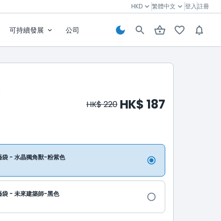
HKD
繁體中文
登入
註冊
可持續發展
公司
HK$ 187
HK$ 220
視藝袋 - 水晶獨角獸-粉紫色
視藝袋 - 未來建築師-黑色