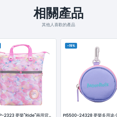
相關產品
其他人喜歡的產品
-15%
PI0016P-2323 夢樂"Ride"兩用背包 - 彩虹獨角獸- 粉紅色