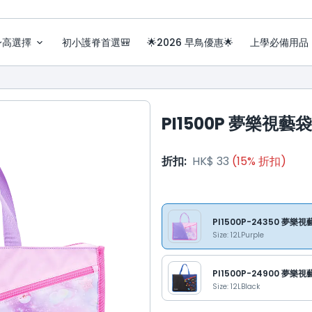
身高選擇
初小護脊首選🎒
🌟2026 早鳥優惠🌟
上學必備用品
PI1500P 夢樂視藝袋
折扣
:
HK$ 33
(
15
%
折扣
)
PI1500P-24350 夢樂
Size: 12L
Purple
PI1500P-24900 夢樂
Size: 12L
Black