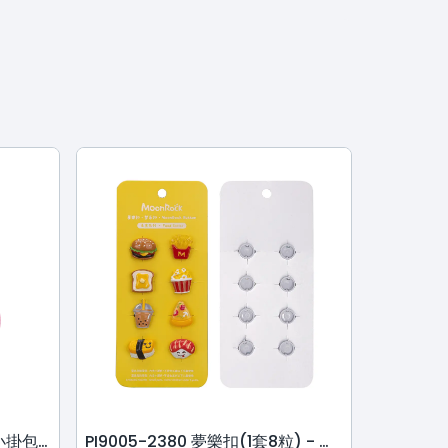
PI5500-24328 夢樂多用途小掛包 - 繡球紫色
PI9005-2380 夢樂扣(1套8粒) - 美食系列