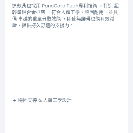
PanoCore Tech
這款背包採用
專利技術
，打造
超
輕量鋁合金框架
，符合人體工學，堅固耐用，並具
備
卓越的重量分散效能
，即使無腰帶也能有效減
壓，提供持久舒適的支撐力。
&
🔹
穩固支撐
人體工學設計