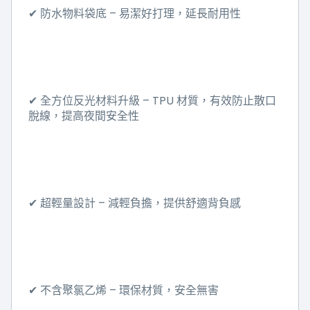
–
✔
防水物料袋底
易潔好打理，延長耐用性
– TPU
✔
全方位反光材料升級
材質，有效防止散口
脫線，提高夜間安全性
–
✔
超輕量設計
減輕負擔，提供舒適背負感
–
✔
不含聚氯乙烯
環保材質，安全無害