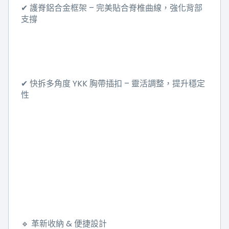
–
✔
護脊鋁合金框架
完美貼合脊椎曲線，強化背部
支撐
YKK
–
✔
快拆多角度
胸帶插扣
靈活調整，提升穩定
性
&
🔹
革新收納
便捷設計