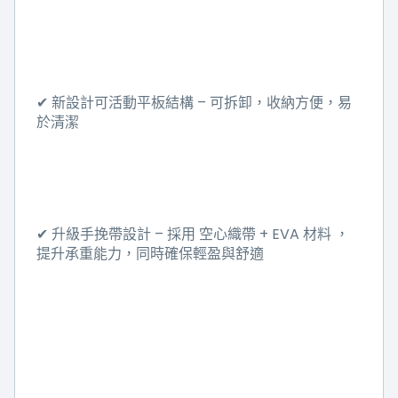
–
✔
新設計可活動平板結構
可拆卸，收納方便，易
於清潔
–
+ EVA
✔
升級手挽帶設計
採用
空心織帶
材料
，
提升承重能力，同時確保輕盈與舒適