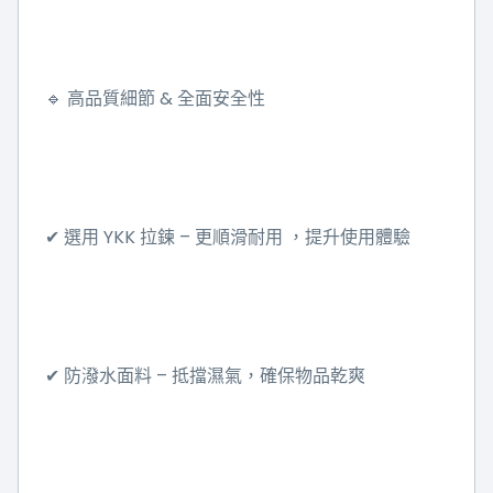
&
🔹
高品質細節
全面安全性
YKK
–
✔
選用
拉鍊
更順滑耐用
，提升使用體驗
–
✔
防潑水面料
抵擋濕氣，確保物品乾爽