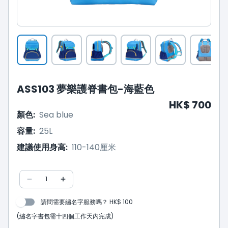
ASS103 夢樂護脊書包-海藍色
HK$ 700
顏色
:
Sea blue
容量
:
25L
建議使用身高
:
110-140厘米
1
請問需要繡名字服務嗎？ HK$ 100
(繡名字書包需十四個工作天內完成)