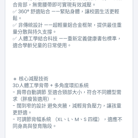
合背部，無需腰帶即可實現有效減壓。
✅ 360°
舒適貼合
——
緊貼身體，讓校園生活更輕
鬆。
✅
非傳統設計
——
超輕量鋁合金框架，提供最佳重
量分散與持久支撐。
✅
人體工學結合科技
——
重新定義健康書包標準，
適合學齡兒童的日常使用。
🔹
核心減壓技術
3D
人體工學背帶
+
多角度環扣系統
-
肩帶自動調節
至適合頸部大小，符合不同體型需
求（胖瘦皆適用）。
-
闊到窄的設計
避免夾腋，減輕背負壓力，讓孩童
更舒適。
-
可調節背幅系統
（
XL
、
L
、
M
、
S
四檔），適應不
同身高與發育階段。