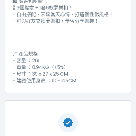
🛍️
隨書包附贈
：
🎖️ 3
個襟章
+ 1
套
6
款夢樂扣！
-
自由搭配，表達當天心情，打造個性化風格！
-
可與好友交換夢樂扣，學習分享樂趣！
📏
產品規格
-
容量
：
26L
-
重量
：
0.94KG
（
±5%
）
-
尺寸
：
39 x 27 x 25 CM
-
建議使用身高
：
110-145CM