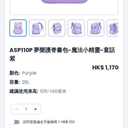
ASP110P 夢樂護脊書包-魔法小精靈-童話
紫
HK$ 1,170
顏色
:
Purple
容量
:
26L
建議使用身高
:
105-140厘米
1
請問需要繡名字服務嗎？ HK$ 100