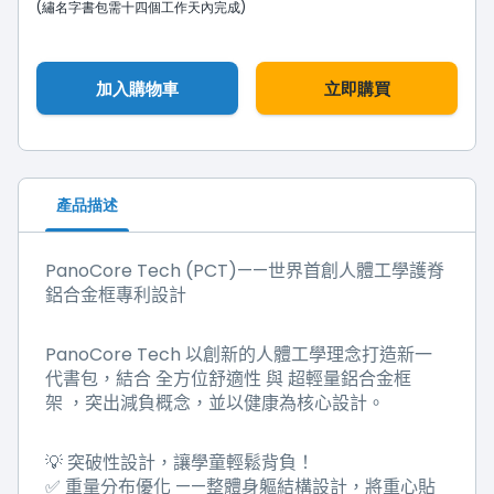
(繡名字書包需十四個工作天內完成)
加入購物車
立即購買
產品描述
PanoCore Tech (PCT)——
世界首創人體工學護脊
鋁合金框專利設計
PanoCore Tech
以創新的人體工學理念打造新一
代書包，結合
全方位舒適性
與
超輕量鋁合金框
架
，突出減負概念，並以健康為核心設計。
💡
突破性設計，讓學童輕鬆背負！
✅
重量分布優化
——
整體身軀結構設計，將重心貼