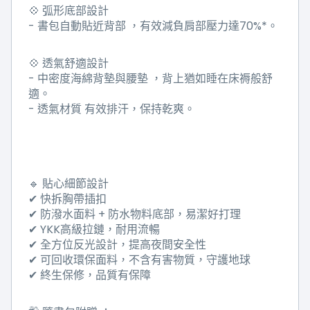
💠
弧形底部設計
-
書包自動貼近背部
，有效減負肩部壓力達
70%*
。
💠
透氣舒適設計
-
中密度海綿背墊與腰墊
，背上猶如睡在床褥般舒
適。
-
透氣材質
有效排汗，保持乾爽。
🔹
貼心細節設計
✔
快拆胸帶插扣
✔
防潑水面料
+
防水物料底部，易潔好打理
✔ YKK
高級拉鏈，耐用流暢
✔
全方位反光設計，提高夜間安全性
✔
可回收環保面料，不含有害物質，守護地球
✔
終生保修，品質有保障