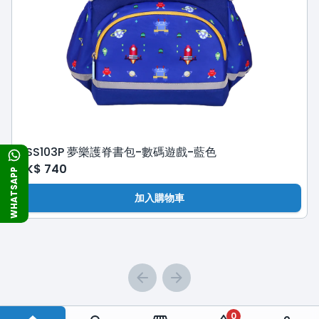
ASS103P 夢樂護脊書包-數碼遊戲-藍色
HK$
740
WHATSAPP
加入購物車
0