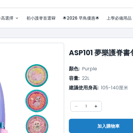
身高選擇
初小護脊首選🎒
🌟2026 早鳥優惠🌟
上學必備用品
ASP101 夢樂護脊書
顏色
:
Purple
容量
:
22L
建議使用身高
:
105-140厘米
1
加入購物車