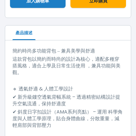
加入購物車
立即購買
產品描述
簡約時尚多功能背包
–
兼具美學與舒適
這款背包以
簡約而時尚的設計
為核心，適配多種穿
搭風格，適合
上學及日常生活使用
，兼具功能與美
觀。
&
🔹
透氣舒適
人體工學設計
–
✔
新升級鏤空透氣背幅系統
透過
精密結構設計
提
升空氣流通，保持舒適度
AMA
–
✔
斜度日字扣設計（
系列亮點）
運用
科學角
度與人體工學原理
，貼合身體曲線，分散重量，減
輕肩部與背部壓力