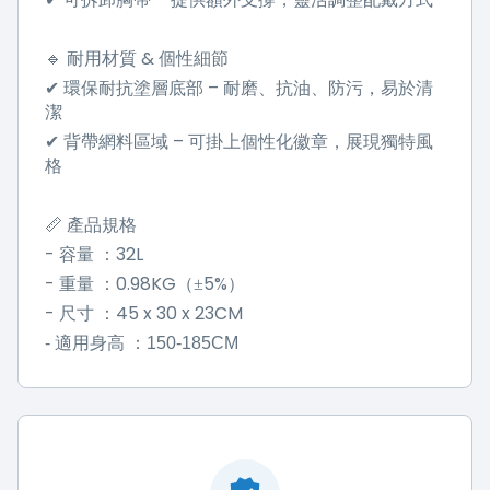
&
🔹
耐用材質
個性細節
–
✔
環保耐抗塗層底部
耐磨、抗油、防污，易於清
潔
–
✔
背帶網料區域
可掛上個性化徽章，展現獨特風
格
📏
產品規格
-
32L
容量
：
-
0.98KG
5%
重量
：
（±
）
-
45 x 30 x 23CM
尺寸
：
-
適用身高
：
150-185CM