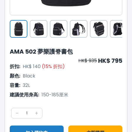
AMA 502 夢樂護脊書包
HK$ 795
HK$ 935
折扣
:
HK$ 140
(
15
%
折扣
)
顏色
:
Black
容量
:
32L
建議使用身高
:
150-185厘米
1