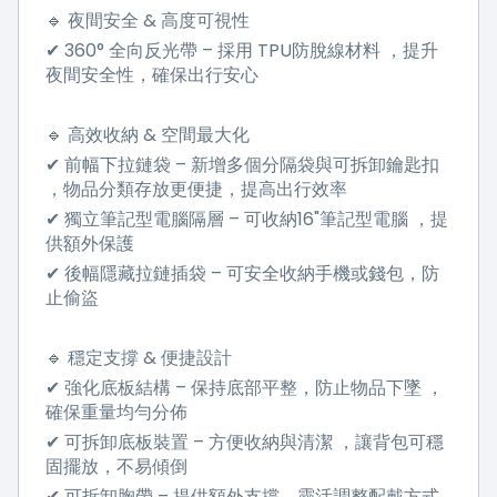
&
🔹
夜間安全
高度可視性
360°
–
TPU
✔
全向反光帶
採用
防脫線材料
，提升
夜間安全性，確保出行安心
&
🔹
高效收納
空間最大化
–
✔
前幅下拉鏈袋
新增多個分隔袋與可拆卸鑰匙扣
，物品分類存放更便捷，提高出行效率
–
16"
✔
獨立筆記型電腦隔層
可收納
筆記型電腦
，提
供額外保護
–
✔
後幅隱藏拉鏈插袋
可安全收納手機或錢包，防
止偷盜
&
🔹
穩定支撐
便捷設計
–
✔
強化底板結構
保持底部平整，防止物品下墜
，
確保重量均勻分佈
–
✔
可拆卸底板裝置
方便收納與清潔
，讓背包可穩
固擺放，不易傾倒
–
✔
可拆卸胸帶
提供額外支撐，靈活調整配戴方式