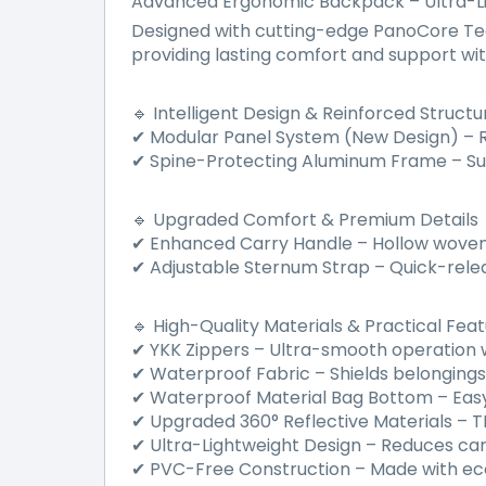
Advanced Ergonomic Backpack – Ultra-L
Designed with cutting-edge PanoCore Tech
providing lasting comfort and support with
Intelligent Design & Reinforced Structu
🔹
Modular Panel System (New Design)
–
R
✔
Spine-Protecting Aluminum Frame
–
Su
✔
Upgraded Comfort & Premium Details
🔹
Enhanced Carry Handle
–
Hollow woven 
✔
Adjustable Sternum Strap
–
Quick-rele
✔
High-Quality Materials & Practical Fea
🔹
YKK Zippers
–
Ultra-smooth operation wi
✔
Waterproof Fabric
–
Shields belonging
✔
Waterproof Material Bag Bottom
–
Easy
✔
Upgraded 360
°
Reflective Materials
–
TP
✔
Ultra-Lightweight Design
–
Reduces carry
✔
PVC-Free Construction
–
Made with eco
✔