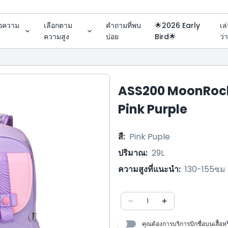
่อความ
เลือกตาม
คำถามที่พบ
🌟2026 Early
เล
ความสูง
บ่อย
Bird🌟
ว่
ASS200 MoonRock
Pink Purple
สี
:
Pink Puple
ปริมาณ
:
29L
ความสูงที่แนะนำ
:
130-155ซม
1
คุณต้องการบริการปักชื่อบนเสื้อห