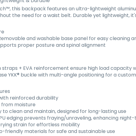
ightweight & Durable
™, this backpack features an ultra-lightweight aluminum
out the need for a waist belt. Durable yet lightweight, it'
re
emovable and washable base panel for easy cleaning 
pports proper posture and spinal alignment
straps + EVA reinforcement ensure high load capacity w
ase YKK
®
buckle with multi-angle positioning for a customi
tures
th reinforced durability
s from moisture
 to clean and maintain, designed for long-lasting use
U edging prevents fraying/unraveling, enhancing night-ti
ing strain for effortless mobility
-friendly materials for safe and sustainable use