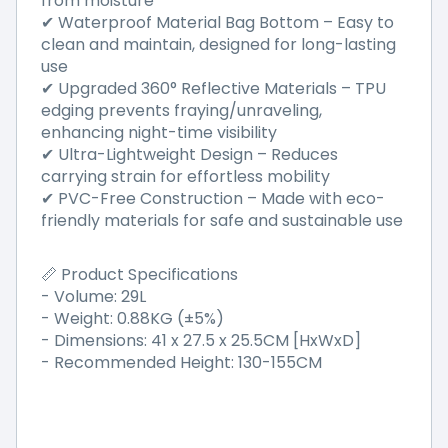
from moisture
Waterproof Material Bag Bottom
–
Easy to
✔
clean and maintain, designed for long-lasting
use
Upgraded 360
°
Reflective Materials
–
TPU
✔
edging prevents fraying/unraveling,
enhancing night-time visibility
Ultra-Lightweight Design
–
Reduces
✔
carrying strain for effortless mobility
PVC-Free Construction
–
Made with eco-
✔
friendly materials for safe and sustainable use
Product Specifications
📏
- Volume: 29L
- Weight: 0.88KG (±5%)
- Dimensions: 41 x 27.5 x 25.5CM [HxWxD]
- Recommended Height: 130-155CM