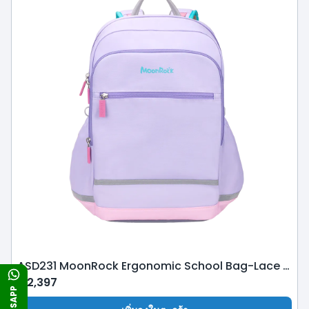
ASD231 MoonRock Ergonomic School Bag-Lace Purple
฿
2,397