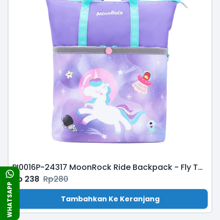
PI0016P-24317 MoonRock Ride Backpack - Fly To The Moon-Purple
Rp
238
Rp
280
WHATSAPP
Tambahkan Ke Keranjang