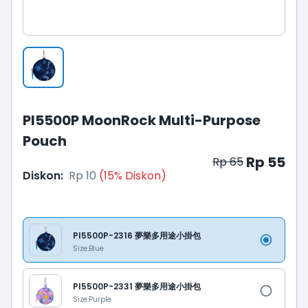
PI5500P MoonRock Multi-Purpose
Pouch
Rp 55
Rp 65
Diskon
:
Rp 10
(
15
%
Diskon
)
PI5500P-2316 夢樂多用途小掛包
Size:
Blue
PI5500P-2331 夢樂多用途小掛包
Size:
Purple