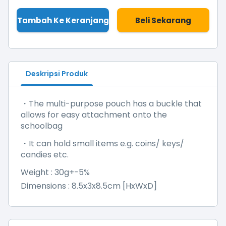
Tambah Ke Keranjang
Beli Sekarang
Deskripsi Produk
・The multi-purpose pouch has a buckle that
allows for easy attachment onto the
schoolbag
・It can hold small items e.g. coins/ keys/
candies etc.
Weight : 30g+-5%
Dimensions : 8.5x3x8.5cm [HxWxD]