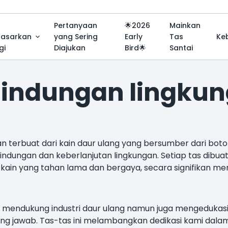
Pertanyaan
🌟2026
Mainkan
dasarkan
yang Sering
Early
Tas
Ke
gi
Diajukan
Bird🌟
Santai
lindungan lingku
erbuat dari kain daur ulang yang bersumber dari botol pla
ndungan dan keberlanjutan lingkungan. Setiap tas dibua
 kain yang tahan lama dan bergaya, secara signifikan m
ya mendukung industri daur ulang namun juga mengedukas
g jawab. Tas-tas ini melambangkan dedikasi kami dalam 