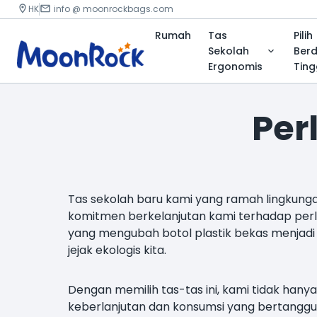
HK
info @ moonrockbags.com
Rumah
Tas
Pilih
Sekolah
Ber
Ergonomis
Ting
Per
Tas sekolah baru kami yang ramah lingkungan t
komitmen berkelanjutan kami terhadap perli
yang mengubah botol plastik bekas menjadi
jejak ekologis kita.
Dengan memilih tas-tas ini, kami tidak han
keberlanjutan dan konsumsi yang bertanggun